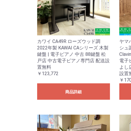
カワイ CA49R ローズウッド調
ヤマハ
2022年製 KAWAI CAシリーズ 木製
シュ調
鍵盤 | 電子ピアノ 中古 88鍵盤 松
Cla
戸店 中古電子ピアノ専門店 配送設
電子ピ
置無料
よし
￥123,772
設置
￥170
商品詳細