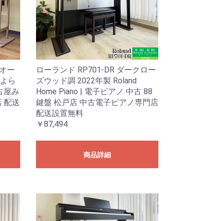
アオー
ローランド RP701-DR ダークロー
きよら
ズウッド調 2022年製 Roland
名古屋み
Home Piano | 電子ピアノ 中古 88
 配送
鍵盤 松戸店 中古電子ピアノ専門店
配送設置無料
￥87,494
商品詳細