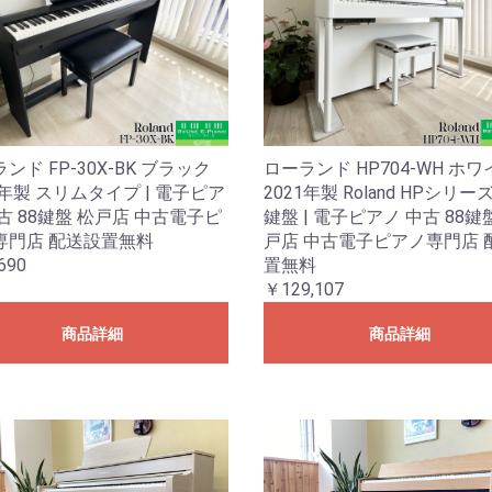
ンド FP-30X-BK ブラック
ローランド HP704-WH ホワ
2年製 スリムタイプ | 電子ピア
2021年製 Roland HPシリー
古 88鍵盤 松戸店 中古電子ピ
鍵盤 | 電子ピアノ 中古 88鍵
専門店 配送設置無料
戸店 中古電子ピアノ専門店 
690
置無料
￥129,107
商品詳細
商品詳細