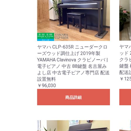
ヤマハ
ヤマハ CLP-635R ニューダークロ
ッド 2
ーズウッド調仕上げ 2019年製
クラビ
YAMAHA Clavinova クラビノーバ |
鍵盤
電子ピアノ 中古 88鍵盤 名古屋み
配送
よし店 中古電子ピアノ専門店 配送
￥125
設置無料
￥96,030
商品詳細