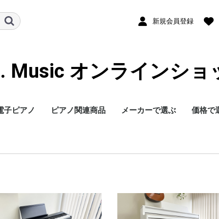
新規会員登録
B. Music オンラインシ
電子ピアノ
ピアノ関連商品
メーカーで選ぶ
価格で
電子ピアノ用マット
アップライト用ピアノ
ピアノ用除菌水
ヘッドホン
電子ドラム用マット
ヤマハ
ローランド
カワイ
カシオ
コルグ
B.B.Music
その他
30万円
20-30
10-20
10万円
ボード