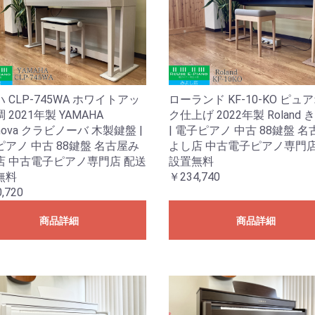
 CLP-745WA ホワイトアッ
ローランド KF-10-KO ピュ
 2021年製 YAMAHA
ク仕上げ 2022年製 Roland 
vinova クラビノーバ 木製鍵盤 |
| 電子ピアノ 中古 88鍵盤 
アノ 中古 88鍵盤 名古屋み
よし店 中古電子ピアノ専門店
店 中古電子ピアノ専門店 配送
設置無料
無料
￥234,740
,720
商品詳細
商品詳細