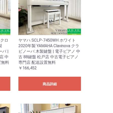
ークロ
ヤマハ SCLP-7450WH ホワイト
製
2020年製 YAMAHA Clavinova クラ
ーバ |
ビノーバ 木製鍵盤 | 電子ピアノ 中
店 中
古 88鍵盤 松戸店 中古電子ピアノ
置無料
専門店 配送設置無料
￥166,452
商品詳細