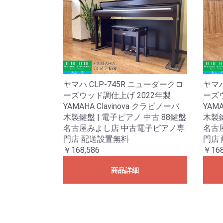
ヤマハ CLP-745R ニューダークロ
ヤマハ
ーズウッド調仕上げ 2022年製
ーズウ
YAMAHA Clavinova クラビノーバ
YAM
木製鍵盤 | 電子ピアノ 中古 88鍵盤
木製鍵
名古屋みよし店 中古電子ピアノ専
名古
門店 配送設置無料
門店
￥168,586
￥168
商品詳細