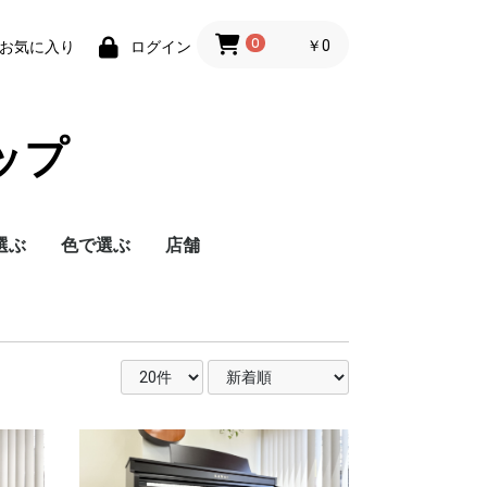
0
￥0
お気に入り
ログイン
ョップ
選ぶ
色で選ぶ
店舗
以上
万円
万円
未満
茶（明るい色）
茶（ダークな色）
黒
白
その他
松戸店
名古屋みよし店