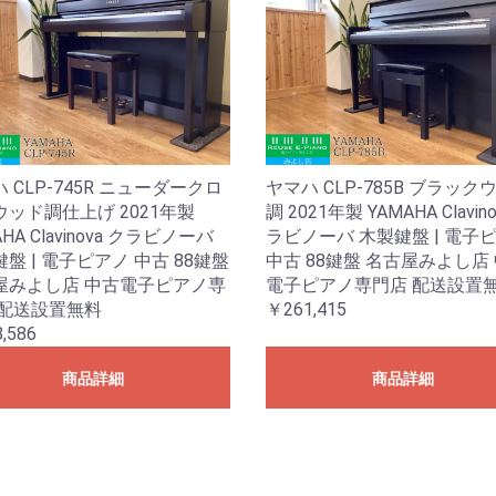
 CLP-745R ニューダークロ
ヤマハ CLP-785B ブラック
ッド調仕上げ 2021年製
調 2021年製 YAMAHA Clavin
AHA Clavinova クラビノーバ
ラビノーバ 木製鍵盤 | 電子
盤 | 電子ピアノ 中古 88鍵盤
中古 88鍵盤 名古屋みよし店
屋みよし店 中古電子ピアノ専
電子ピアノ専門店 配送設置
 配送設置無料
￥261,415
,586
商品詳細
商品詳細