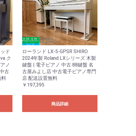
ウッド
ローランド LX-5-GPSR SHIRO
ova ク
2024年製 Roland LXシリーズ 木製
ピアノ
鍵盤 | 電子ピアノ 中古 88鍵盤 名
 中古
古屋みよし店 中古電子ピアノ専門
無料
店 配送設置無料
￥197,395
商品詳細