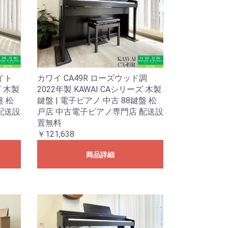
カワイ CA49R ローズウッド調
イト
2022年製 KAWAI CAシリーズ 木製
ズ 木製
鍵盤 | 電子ピアノ 中古 88鍵盤 松
盤 松
戸店 中古電子ピアノ専門店 配送設
配送設
置無料
￥121,638
商品詳細