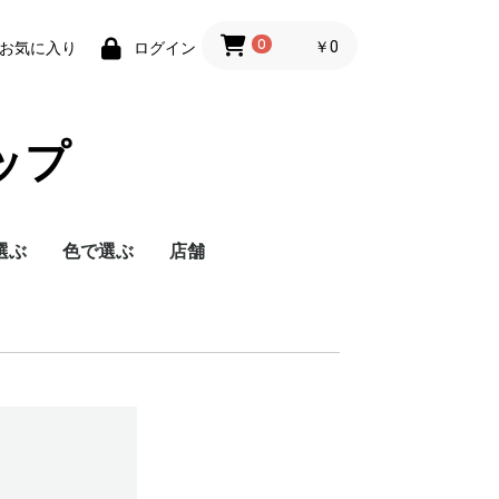
0
￥0
お気に入り
ログイン
ョップ
選ぶ
色で選ぶ
店舗
以上
万円
万円
未満
茶（明るい色）
茶（ダークな色）
黒
白
その他
松戸店
名古屋みよし店