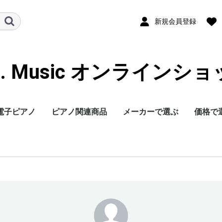
新規会員登録
B. Music オンラインシ
電子ピアノ
ピアノ関連商品
メーカーで選ぶ
価格で
電子ピアノ用マット
アップライト用ピアノ
ピアノ用除菌水
ヘッドホン
電子ドラム用マット
ヤマハ
ローランド
カワイ
カシオ
コルグ
B.B.Music
その他
30万円
20-30
10-20
10万円
ボード