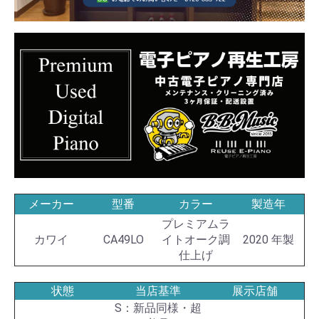
メーカー
型番
カラー
製造年
プレミアムラ
カワイ
CA49LO
イトオーク調
2020 年製
仕上げ
状態
当店基準
展示店舗
S：新品同様・超