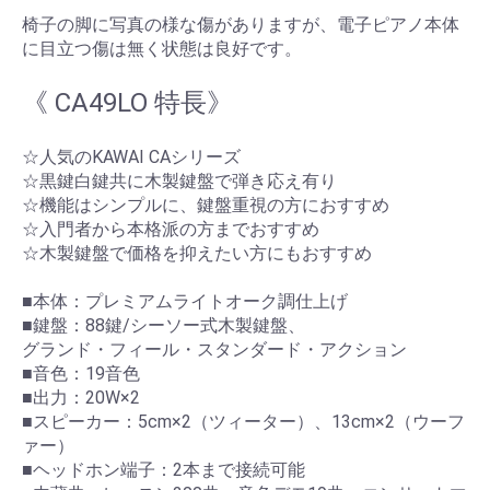
椅子の脚に写真の様な傷がありますが、電子ピアノ本体
に目立つ傷は無く状態は良好です。
《 CA49LO 特長》
☆人気のKAWAI CAシリーズ
☆黒鍵白鍵共に木製鍵盤で弾き応え有り
☆機能はシンプルに、鍵盤重視の方におすすめ
☆入門者から本格派の方までおすすめ
☆木製鍵盤で価格を抑えたい方にもおすすめ
■本体：プレミアムライトオーク調仕上げ
■鍵盤：88鍵/シーソー式木製鍵盤、
グランド・フィール・スタンダード・アクション
■音色：19音色
■出力：20W×2
■スピーカー：5cm×2（ツィーター）、13cm×2（ウーフ
ァー）
■ヘッドホン端子：2本まで接続可能