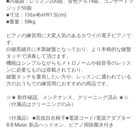
■内蔵曲：レッスン200曲、音色デモ19曲、コンサートマ
ジック50曲
■寸法：136x46xH91.5(cm)
■重量：58kg
ピアノの練習用に大変人気のあるカワイの電子ピアノで
す。
白鍵黒鍵共に木製鍵盤となっており、より本格的な鍵盤
タッチで演奏して頂けます。
機能はシンプルながらもメトロノームや録音等のレッス
ンに必要なものは搭載されており、
鍵盤タッチを重視したい方や、レッスンに通われている
方のおうちでの練習用におすすめの商品です。
☆★ 動作確認、メンテナンス、クリーニング済み ★☆
（付属品はクリーニングのみ）
《付属品》 ■高低自在椅子■電源コード/電源アダプター
B.B.Music 新品ヘッドホン、ピアノ用除菌水付き