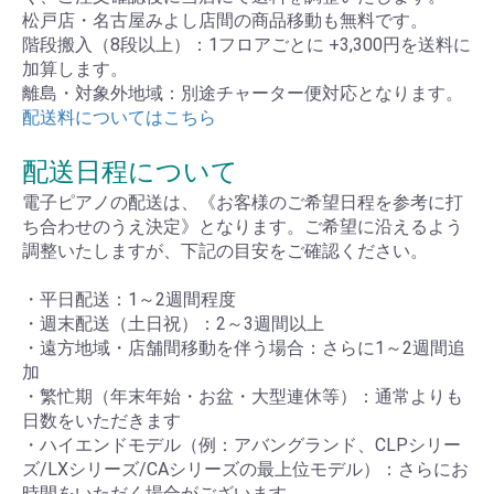
松戸店・名古屋みよし店間の商品移動も無料です。
階段搬入（8段以上）：1フロアごとに +3,300円を送料に
加算します。
離島・対象外地域：別途チャーター便対応となります。
配送料についてはこちら
配送日程について
電子ピアノの配送は、《お客様のご希望日程を参考に打
ち合わせのうえ決定》となります。ご希望に沿えるよう
調整いたしますが、下記の目安をご確認ください。
・平日配送：1～2週間程度
・週末配送（土日祝）：2～3週間以上
・遠方地域・店舗間移動を伴う場合：さらに1～2週間追
加
・繁忙期（年末年始・お盆・大型連休等）：通常よりも
日数をいただきます
・ハイエンドモデル（例：アバングランド、CLPシリー
ズ/LXシリーズ/CAシリーズの最上位モデル）：さらにお
時間をいただく場合がございます