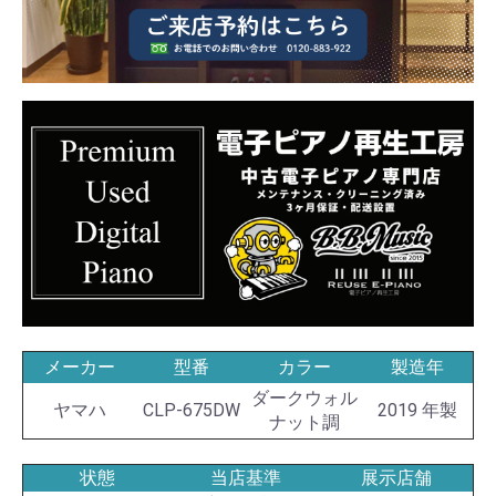
メーカー
型番
カラー
製造年
ダークウォル
ヤマハ
CLP-675DW
2019 年製
ナット調
状態
当店基準
展示店舗