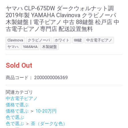
ヤマハ CLP-675DW ダークウォルナット調
2019年製 YAMAHA Clavinova クラビノーバ
木製鍵盤 | 電子ピアノ 中古 88鍵盤 松戸店 中
古電子ピアノ専門店 配送設置無料
Clavinova
クラビノーバ
ホワイト
88鍵
中古電子ピアノ
ヤマハ
YAMAHA
木製鍵盤
Sold Out
商品コード：
2000000006369
関連カテゴリ
中古電子ピアノ
価格で選ぶ
価格で選ぶ
＞
10-20万円
色で選ぶ
色で選ぶ
＞
茶（ダークな色）