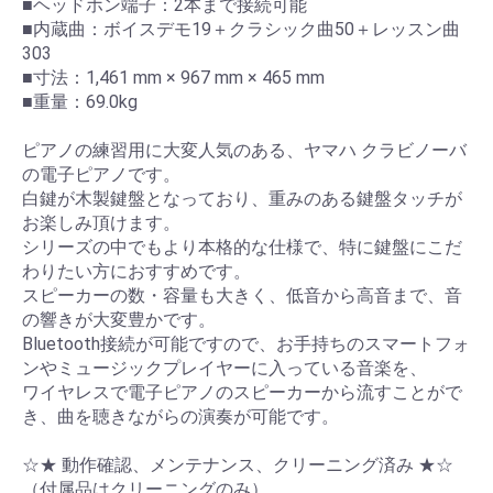
■ヘッドホン端子：2本まで接続可能
■内蔵曲：ボイスデモ19＋クラシック曲50＋レッスン曲
303
■寸法：1,461 mm × 967 mm × 465 mm
■重量：69.0kg
ピアノの練習用に大変人気のある、ヤマハ クラビノーバ
の電子ピアノです。
白鍵が木製鍵盤となっており、重みのある鍵盤タッチが
お楽しみ頂けます。
シリーズの中でもより本格的な仕様で、特に鍵盤にこだ
わりたい方におすすめです。
スピーカーの数・容量も大きく、低音から高音まで、音
の響きが大変豊かです。
Bluetooth接続が可能ですので、お手持ちのスマートフォ
ンやミュージックプレイヤーに入っている音楽を、
ワイヤレスで電子ピアノのスピーカーから流すことがで
き、曲を聴きながらの演奏が可能です。
☆★ 動作確認、メンテナンス、クリーニング済み ★☆
（付属品はクリーニングのみ）