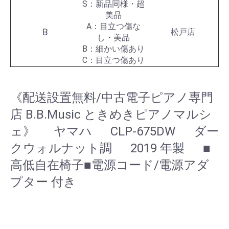
S：新品同様・超
美品
A：目立つ傷な
B
松戸店
し・美品
B：細かい傷あり
C：目立つ傷あり
《配送設置無料/中古電子ピアノ専門
店 B.B.Music ときめきピアノマルシ
ェ》 ヤマハ CLP-675DW ダー
クウォルナット調 2019 年製 ■
高低自在椅子■電源コード/電源アダ
プター 付き