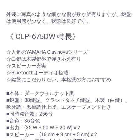
外装に写真のような細かな傷が数か所有りますが、鍵盤
は使用感が少なく、状態は良好です。
《 CLP-675DW 特長》
☆人気のYAMAHA Clavinovaシリーズ
☆白鍵は木製鍵盤で弾き応え有り
☆スピーカー充実
☆Bluetoothオーディオ搭載
☆鍵盤にこだわりたい、本格派の方におすすめ
■本体：ダークウォルナット調
■鍵盤：88鍵盤、グランドタッチ鍵盤、木製（白鍵）、
象牙調・黒檀調仕上げ、エスケープメント付き
■同時発音数：256音
■音色：36音色
■出力：(35 W + 50 W + 20 W) x 2
■スピーカー：(16 cm + 8 cm + 5 cm) x 2